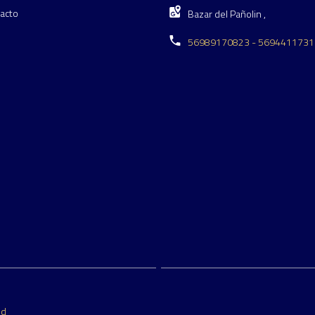
acto
Bazar del Pañolin ,
56989170823 - 5694411731
ed