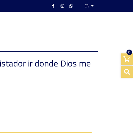
EN
0
stador ir donde Dios me