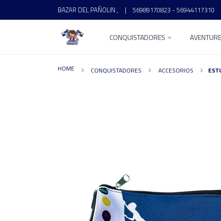
BAZAR DEL PAÑOLIN ,
|
56989170823 - 56944117310
CONQUISTADORES
AVENTUR
HOME
CONQUISTADORES
ACCESORIOS
EST