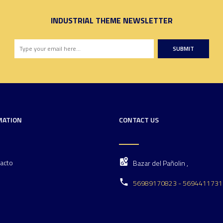
INDUSTRIAL THEME NEWSLETTER
SUBMIT
MATION
CONTACT US
acto
Bazar del Pañolin ,
56989170823 - 5694411731