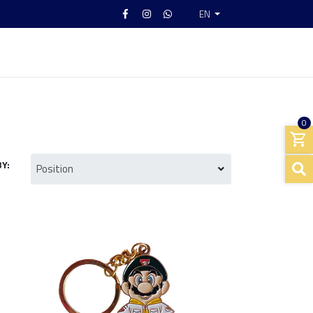
EN
0
Y: