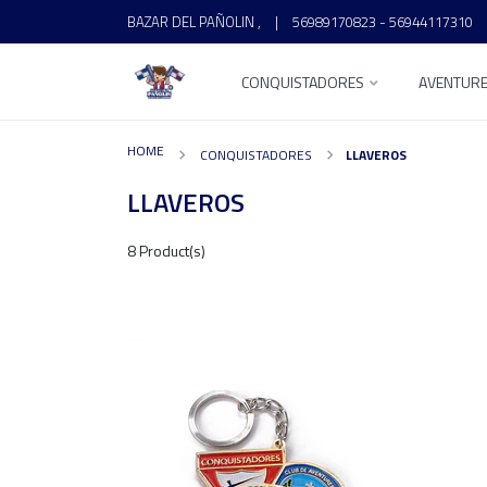
BAZAR DEL PAÑOLIN ,
|
56989170823 - 56944117310
CONQUISTADORES
AVENTUR
HOME
CONQUISTADORES
LLAVEROS
LLAVEROS
8 Product(s)