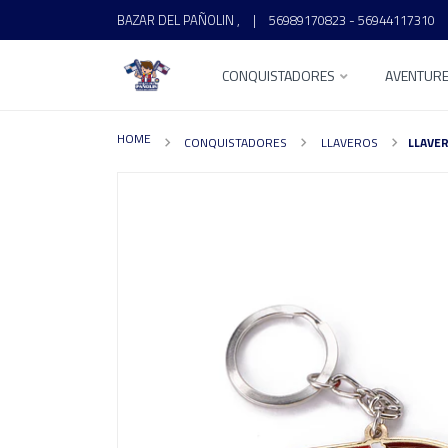
BAZAR DEL PAÑOLIN ,
|
56989170823 - 56944117310
CONQUISTADORES
AVENTUR
HOME
CONQUISTADORES
LLAVEROS
LLAVE