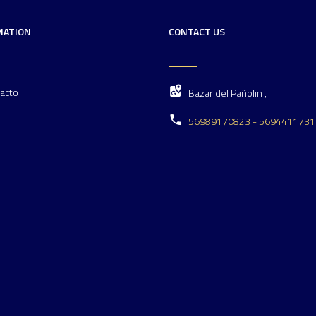
MATION
CONTACT US
acto
Bazar del Pañolin ,
56989170823 - 5694411731