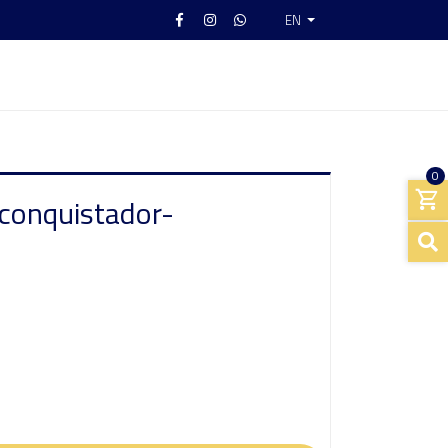
EN
0
 conquistador-