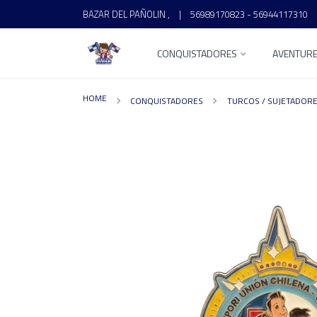
BAZAR DEL PAÑOLIN ,
|
56989170823 - 56944117310
CONQUISTADORES
AVENTUR
HOME
CONQUISTADORES
TURCOS / SUJETADOR