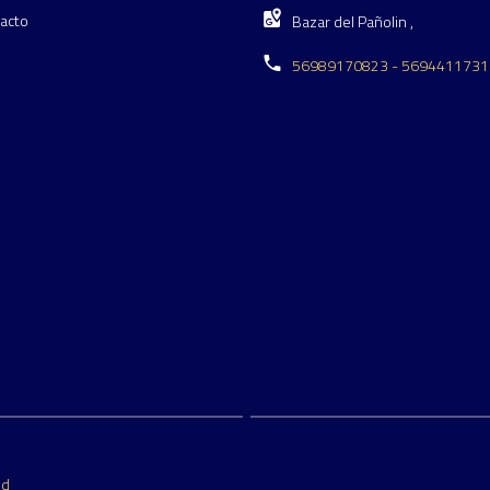
acto
Bazar del Pañolin ,
56989170823 - 5694411731
ed