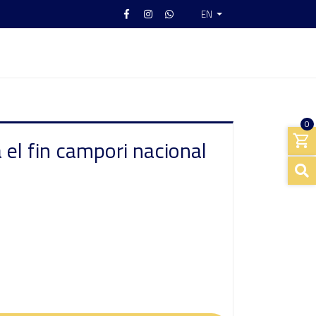
EN
0
a el fin campori nacional