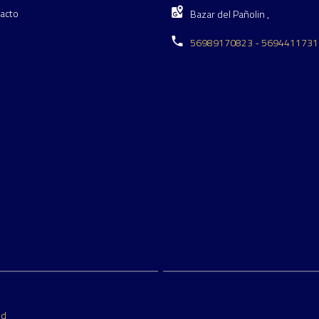
acto
Bazar del Pañolin ,
56989170823 - 5694411731
ed