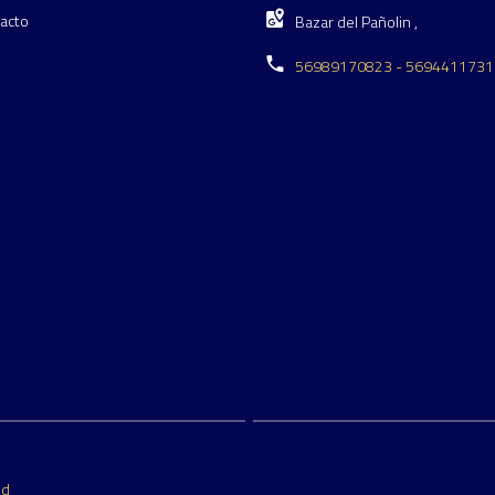
acto
Bazar del Pañolin ,
56989170823 - 5694411731
ed