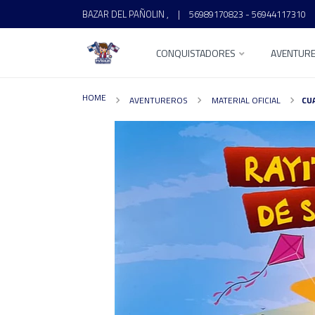
BAZAR DEL PAÑOLIN ,
|
56989170823 - 56944117310
CONQUISTADORES
AVENTUR
HOME
AVENTUREROS
MATERIAL OFICIAL
CU