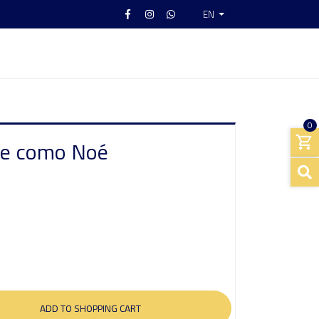
EN
0
te como Noé