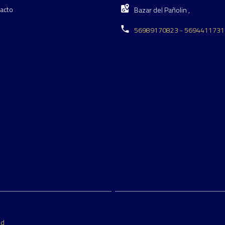
acto
Bazar del Pañolin ,
56989170823 - 5694411731
ed