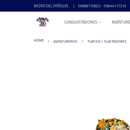
BAZAR DEL PAÑOLIN ,
|
56989170823 - 56944117310
CONQUISTADORES
AVENTUR
HOME
AVENTUREROS
TURCOS / SUJETADORES