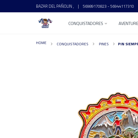
BAZAR DEL PAÑOLIN ,
|
56989170823 - 56944117310
CONQUISTADORES
AVENTUR
HOME
CONQUISTADORES
PINES
PIN SIEMP