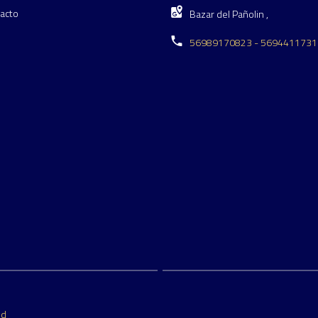
acto
Bazar del Pañolin ,
56989170823 - 5694411731
ed