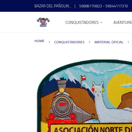
BAZAR DEL PAÑOLIN ,
|
56989170823 - 56944117310
CONQUISTADORES
AVENTUR
HOME
CONQUISTADORES
MATERIAL OFICIAL