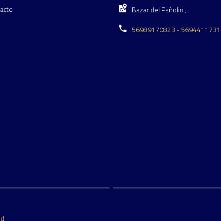
acto
Bazar del Pañolin ,
56989170823 - 5694411731
ed