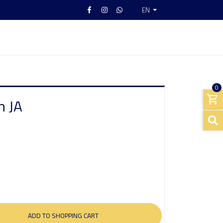
EN
0
n JA