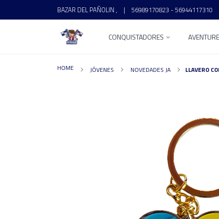
BAZAR DEL PAÑOLIN ,
|
56989170823 - 56944117310
CONQUISTADORES
AVENTUR
HOME
JÓVENES
NOVEDADES JA
LLAVERO CO