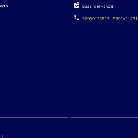
acto
Bazar del Pañolin ,
56989170823 - 5694411731
ed