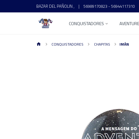
BAZAR DEL PAÑOLIN ,
|
56989170823 - 56944117310
CONQUISTADORES
AVENTUR
CONQUISTADORES
CHAPITAS
IMÁN