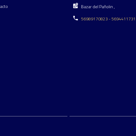
acto
Bazar del Pañolin ,
56989170823 - 5694411731