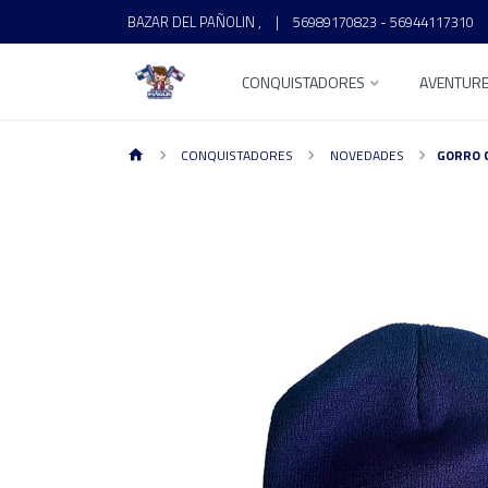
BAZAR DEL PAÑOLIN ,
|
56989170823 - 56944117310
CONQUISTADORES
AVENTUR
CONQUISTADORES
NOVEDADES
GORRO 