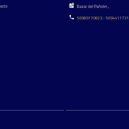
acto
Bazar del Pañolin ,
56989170823 - 5694411731