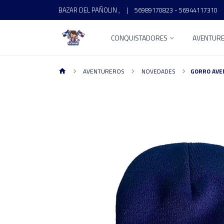
BAZAR DEL PAÑOLIN ,
|
56989170823 - 56944117310
CONQUISTADORES
AVENTUR
AVENTUREROS
NOVEDADES
GORRO AVE