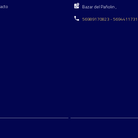
acto
Bazar del Pañolin ,
56989170823 - 5694411731