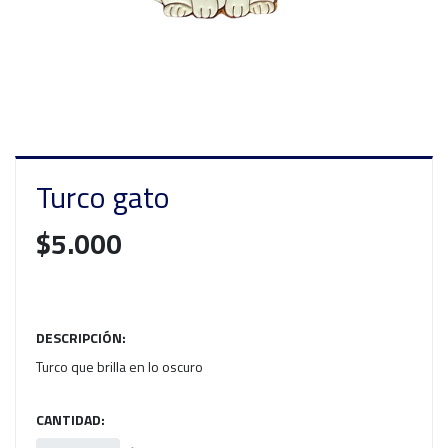
Turco gato
$5.000
DESCRIPCIÓN:
Turco que brilla en lo oscuro
CANTIDAD: