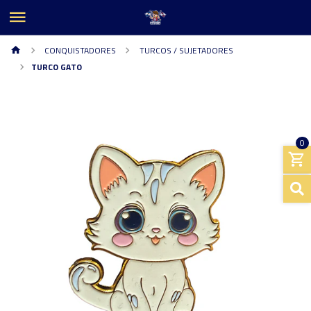
CONQUISTADORES
TURCOS / SUJETADORES
TURCO GATO
0