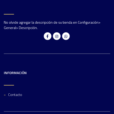
No olvide agregar la descripción de su tienda en Configuración>
General> Descripción.
INFORMACIÓN
Contacto