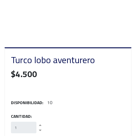
Turco lobo aventurero
$4.500
DISPONIBILIDAD:
10
CANTIDAD: