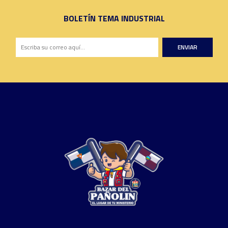
BOLETÍN TEMA INDUSTRIAL
ENVIAR