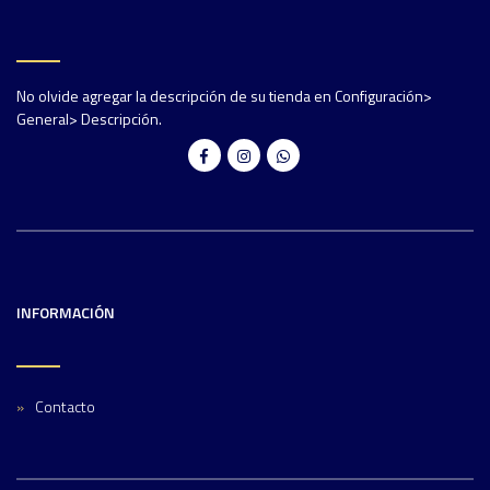
No olvide agregar la descripción de su tienda en Configuración>
General> Descripción.
INFORMACIÓN
Contacto