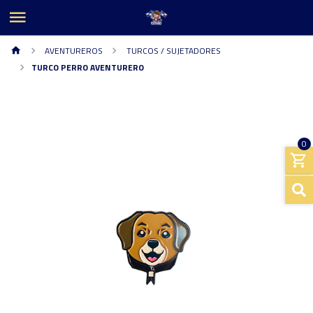
AVENTUREROS
TURCOS / SUJETADORES
TURCO PERRO AVENTURERO
0