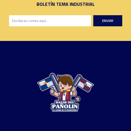
BOLETÍN TEMA INDUSTRIAL
ENVIAR