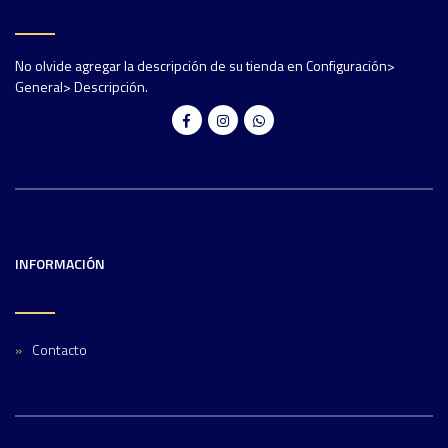
No olvide agregar la descripción de su tienda en Configuración>
General> Descripción.
INFORMACIÓN
Contacto