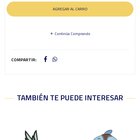
Continúa Comprando
COMPARTIR:
TAMBIÉN TE PUEDE INTERESAR