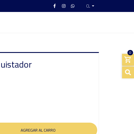
CL
0
quistador