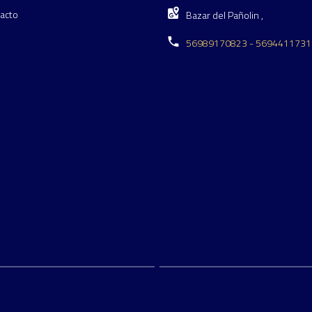
acto
Bazar del Pañolin ,
56989170823 - 5694411731