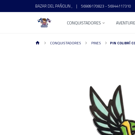
BAZAR DEL PAÑOLIN ,
|
56989170823 - 56944117310
CONQUISTADORES
AVENTUR
CONQUISTADORES
PINES
PIN COLIBRÍ 