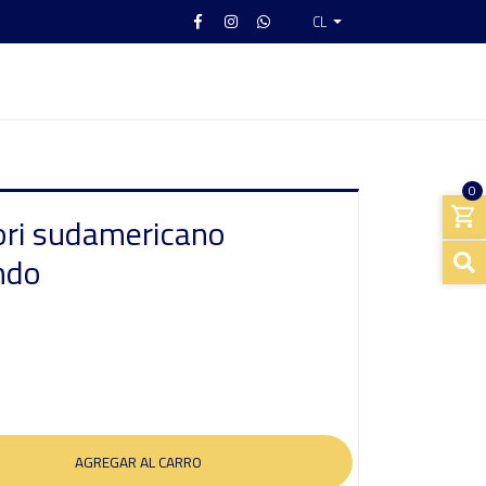
CL
0
ori sudamericano
ndo