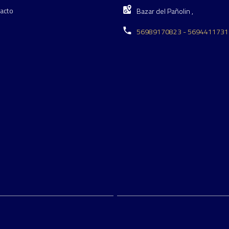
acto
Bazar del Pañolin ,
56989170823 - 5694411731