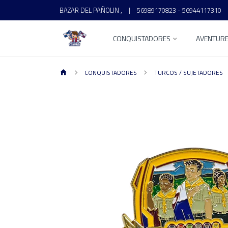
BAZAR DEL PAÑOLIN ,
|
56989170823 - 56944117310
CONQUISTADORES
AVENTUR
CONQUISTADORES
TURCOS / SUJETADORES