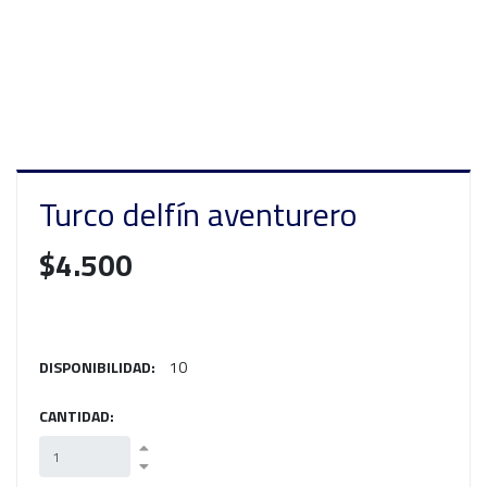
Turco delfín aventurero
$4.500
DISPONIBILIDAD:
10
CANTIDAD: