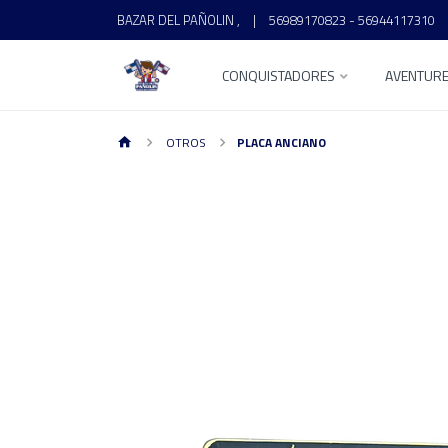
BAZAR DEL PAÑOLIN ,
|
56989170823 - 56944117310
CONQUISTADORES
AVENTUR
OTROS
PLACA ANCIANO