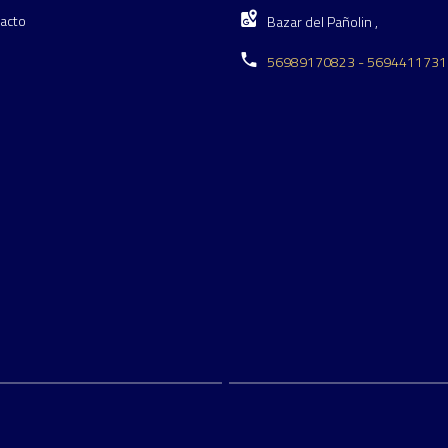
acto
Bazar del Pañolin ,
56989170823 - 5694411731