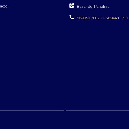
acto
Bazar del Pañolin ,
56989170823 - 5694411731