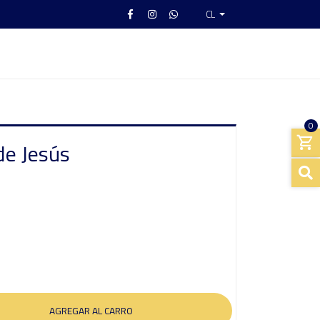
CL
0
de Jesús