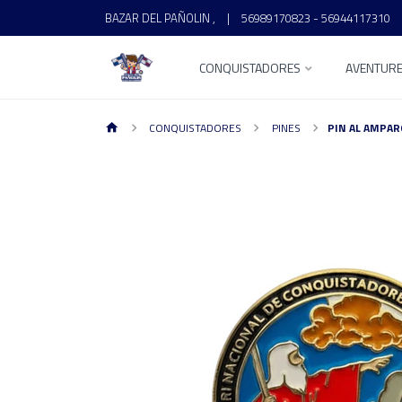
BAZAR DEL PAÑOLIN ,
|
56989170823 - 56944117310
CONQUISTADORES
AVENTUR
CONQUISTADORES
PINES
PIN AL AMPAR