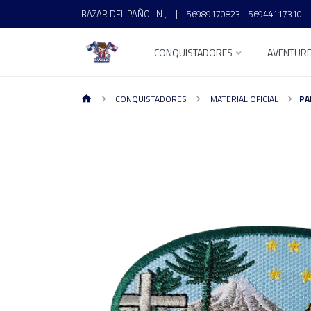
BAZAR DEL PAÑOLIN ,
|
56989170823 - 56944117310
CONQUISTADORES
AVENTUR
CONQUISTADORES
MATERIAL OFICIAL
PA