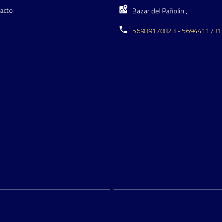
acto
Bazar del Pañolin ,
56989170823 - 5694411731