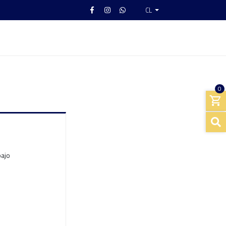
CL
0
bajo