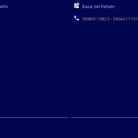
acto
Bazar del Pañolin ,
56989170823 - 5694411731