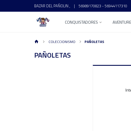
BAZAR DEL PAÑOLIN ,
|
56989170823 - 56944117310
CONQUISTADORES
AVENTUR
COLECCIONISMO
PAÑOLETAS
PAÑOLETAS
Int