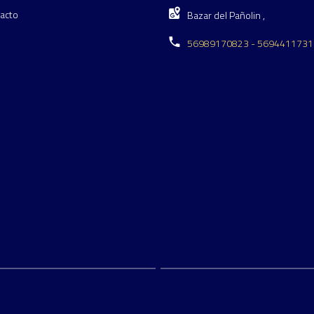
acto
Bazar del Pañolin ,
56989170823 - 5694411731