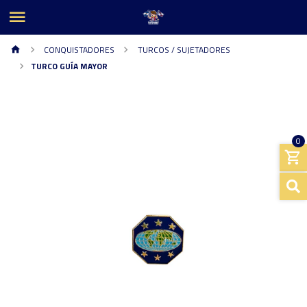
CONQUISTADORES
TURCOS / SUJETADORES
TURCO GUÍA MAYOR
0