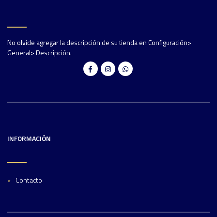
No olvide agregar la descripción de su tienda en Configuración>
General> Descripción.
INFORMACIÓN
Contacto