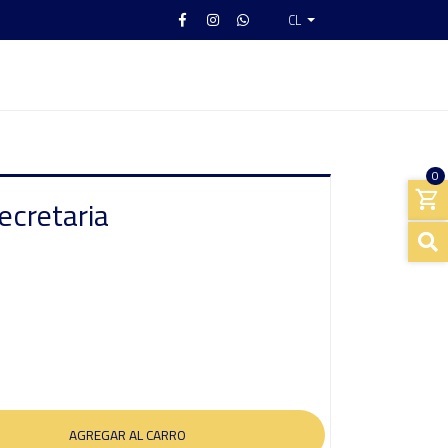
CL
0
ecretaria