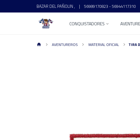
BAZAR DEL PAÑOLIN ,
|
56989170823 - 56944117310
CONQUISTADORES
AVENTUR
AVENTUREROS
MATERIAL OFICIAL
TIRA 