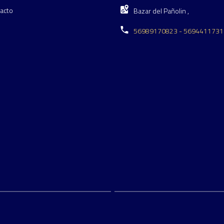
acto
Bazar del Pañolin ,
56989170823 - 5694411731