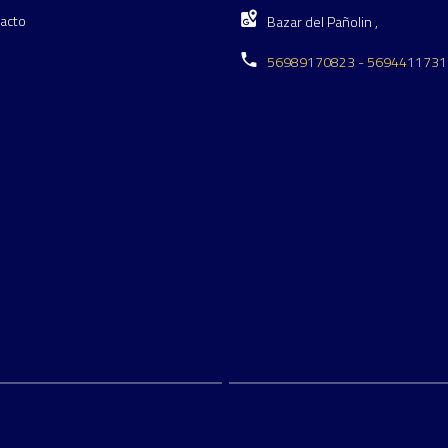
acto
Bazar del Pañolin ,
56989170823 - 5694411731