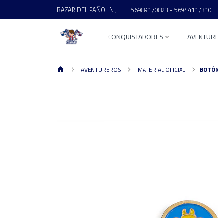
BAZAR DEL PAÑOLIN ,
|
56989170823 - 56944117310
CONQUISTADORES
AVENTUR
AVENTUREROS
MATERIAL OFICIAL
BOTÓN