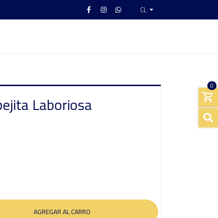
CL
0
ejita Laboriosa